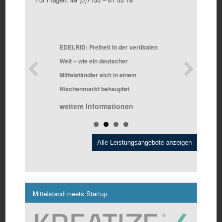
EDELRID: Freiheit in der vertikalen
Sommerfes
Juli 2024
Welt – wie ein deutscher
weitere 
Mittelständler sich in einem
Nischenmarkt behauptet
n
weitere Informationen
Alle Leistungsangebote anzeigen
Mittelstand meets Startup