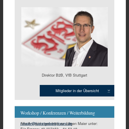
Direktor B2B, VfB Stuttgart
Mitglieder in der Übersicht
Expand
Workshop / Konferenzen / Weiterbildung
Alle Anmeldungen bitte an Jürgen Maier unter:
j.maier@fuerstenberg-forum.de
Für Fragen: 49 (0)7153 – 61 53 18