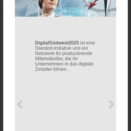
5
DigitalSüdwest2025
ist eine
Digital
ildung
Standort-Initiative und ein
unterstüt
igitalen
Netzwerk für produzierende
branche
Mittelständler, die ihr
Zusammen
Form von
Unternehmen in das digitale
digitale
en
Zeitalter führen.
Transfor
mit dem
erhalten 
lisierung
exklusiv
Erfahrun
esse‘ –
potentie
rt und
neue dig
Dienstle
und Ges
einzufüh
Formen d
etabliere
Zu dies