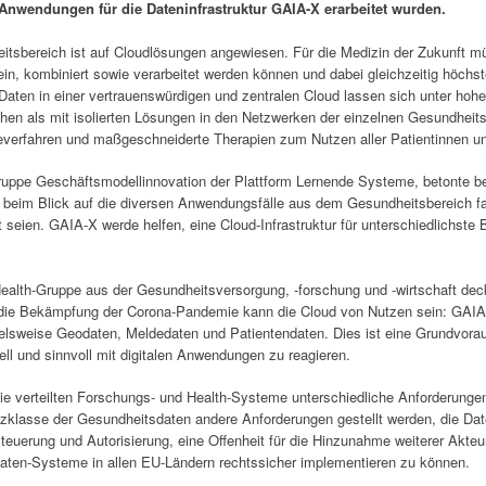
th-Anwendungen für die Dateninfrastruktur GAIA-X erarbeitet wurden.
dheitsbereich ist auf Cloudlösungen angewiesen. Für die Medizin der Zukunft
in, kombiniert sowie verarbeitet werden können und dabei gleichzeitig höchs
aten in einer vertrauenswürdigen und zentralen Cloud lassen sich unter hoh
en als mit isolierten Lösungen in den Netzwerken der einzelnen Gesundheitsp
erfahren und maßgeschneiderte Therapien zum Nutzen aller Patientinnen un
gruppe Geschäftsmodellinnovation der Plattform Lernende Systeme, betonte bei
, beim Blick auf die diversen Anwendungsfälle aus dem Gesundheitsbereich f
 seien. GAIA-X werde helfen, eine Cloud-Infrastruktur für unterschiedlichst
alth-Gruppe aus der Gesundheitsversorgung, -forschung und -wirtschaft deck
 die Bekämpfung der Corona-Pandemie kann die Cloud von Nutzen sein: GAIA
ielsweise Geodaten, Meldedaten und Patientendaten. Dies ist eine Grundvorau
ll und sinnvoll mit digitalen Anwendungen zu reagieren.
e verteilten Forschungs- und Health-Systeme unterschiedliche Anforderungen
zklasse der Gesundheitsdaten andere Anforderungen gestellt werden, die Dat
teuerung und Autorisierung, eine Offenheit für die Hinzunahme weiterer Akte
sdaten-Systeme in allen EU-Ländern rechtssicher implementieren zu können.