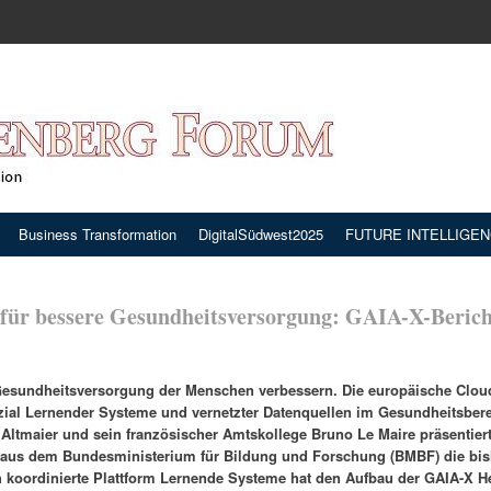
Business Transformation
DigitalSüdwest2025
FUTURE INTELLIGE
 für bessere Gesundheitsversorgung: GAIA-X-Beric
 Gesundheitsversorgung der Menschen verbessern. Die europäische Cloud-
ial Lernender Systeme und vernetzter Datenquellen im Gesundheitsber
 Altmaier und sein französischer Amtskollege Bruno Le Maire präsentie
as aus dem Bundesministerium für Bildung und Forschung (BMBF) die bi
ch koordinierte Plattform Lernende Systeme hat den Aufbau der GAIA-X