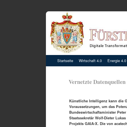
Zum
Startseite
Wirtschaft 4.0
Energie 4.0
Inhalt
springen
Vernetzte Datenquellen
Künstliche Intelligenz kann die
Voraussetzungen, um das Potenz
Bundeswirtschaftsminister Peter
Staatssekretär Wolf-Dieter Luk
Projekts GAIA-X. Die von acate