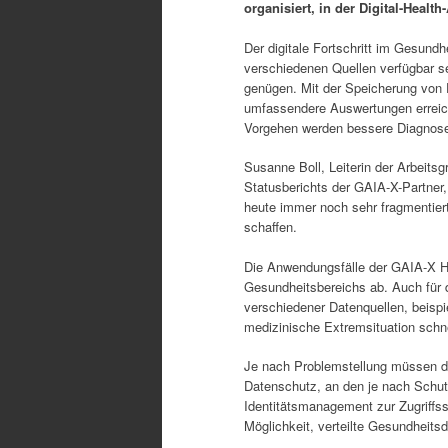
organisiert, in der Digital-Heal
Der digitale Fortschritt im Gesun
verschiedenen Quellen verfügbar se
genügen. Mit der Speicherung von D
umfassendere Auswertungen erreich
Vorgehen werden bessere Diagnosev
Susanne Boll, Leiterin der Arbeits
Statusberichts der GAIA-X-Partner
heute immer noch sehr fragmentiert
schaffen.
Die Anwendungsfälle der GAIA-X He
Gesundheitsbereichs ab. Auch für
verschiedener Datenquellen, beisp
medizinische Extremsituation schne
Je nach Problemstellung müssen di
Datenschutz, an den je nach Schut
Identitätsmanagement zur Zugriffss
Möglichkeit, verteilte Gesundheit