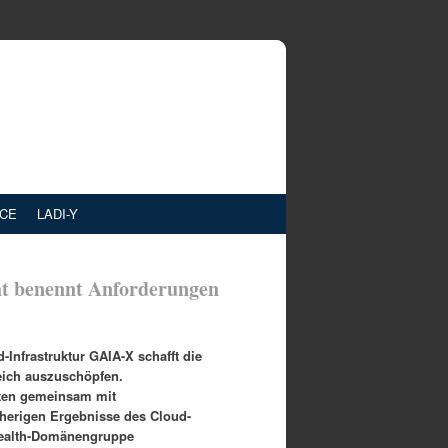
NCE
LADI-Y
ht benennt Anforderungen
Infrastruktur GAIA-X schafft die
eich auszuschöpfen.
rten gemeinsam mit
sherigen Ergebnisse des Cloud-
 Health-Domänengruppe