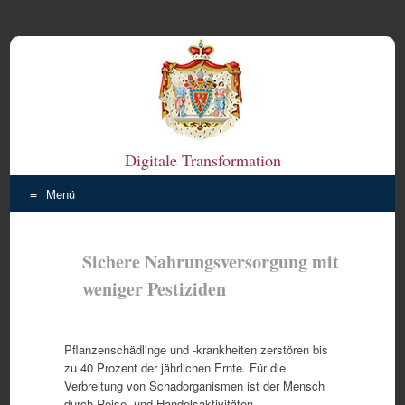
Digitale Transformation
Menü
Zum
Inhalt
Sichere Nahrungsversorgung mit
springen
weniger Pestiziden
Pflanzenschädlinge und -krankheiten zerstören bis
zu 40 Prozent der jährlichen Ernte. Für die
Verbreitung von Schadorganismen ist der Mensch
durch Reise- und Handelsaktivitäten