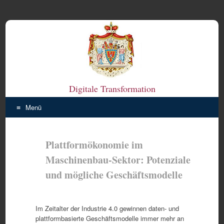
Digitale Transformation
Menü
Zum
Inhalt
Plattformökonomie im
springen
Maschinenbau-Sektor: Potenziale
und mögliche Geschäftsmodelle
Im Zeitalter der Industrie 4.0 gewinnen daten- und
plattformbasierte Geschäftsmodelle immer mehr an