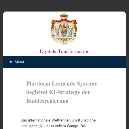
Digitale Transformation
Menü
Zum
Inhalt
Plattform Lernende Systeme
springen
begleitet KI-Strategie der
Bundesregierung
Das internationale Wettrennen um Künstliche
Intelligenz (KI) ist in vollem Gange. Die