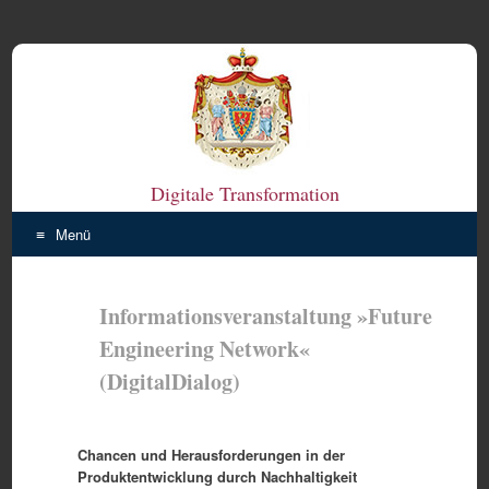
Digitale Transformation
Menü
Zum
Inhalt
Informationsveranstaltung »Future
springen
Engineering Network«
(DigitalDialog)
Chancen und Herausforderungen in der
Produktentwicklung durch Nachhaltigkeit