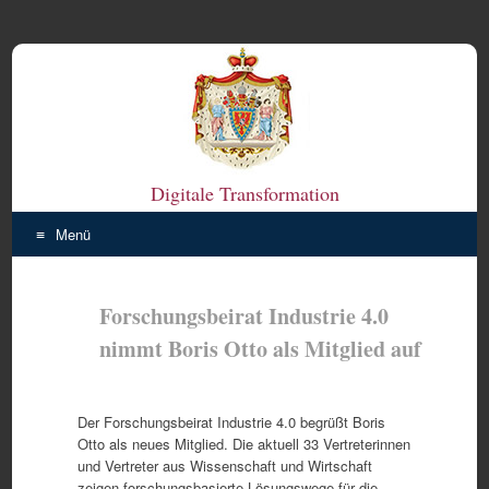
Digitale Transformation
Menü
Zum
Inhalt
Forschungsbeirat Industrie 4.0
springen
nimmt Boris Otto als Mitglied auf
Der Forschungsbeirat Industrie 4.0 begrüßt Boris
Otto als neues Mitglied. Die aktuell 33 Vertreterinnen
und Vertreter aus Wissenschaft und Wirtschaft
zeigen forschungsbasierte Lösungswege für die