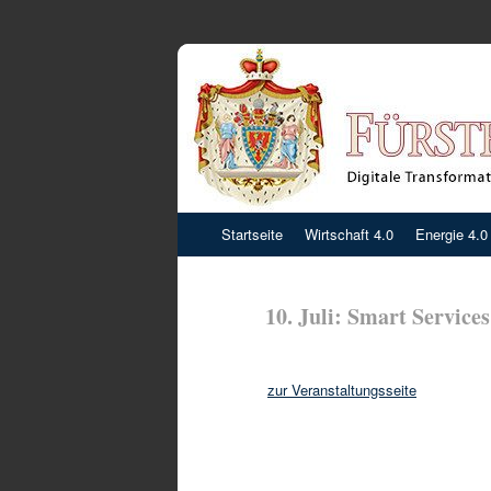
Zum
Startseite
Wirtschaft 4.0
Energie 4.0
Inhalt
springen
10. Juli: Smart Services
zur Veranstaltungsseite